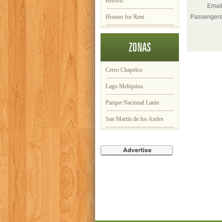
Resorts
Email
Houses for Rent
Passengers
ZONAS
Cerro Chapelco
Lago Meliquina
Parque Nacional Lanín
San Martín de los Andes