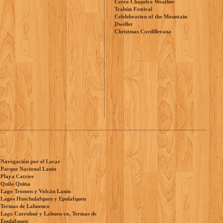
Cerro Chapelco Weather
Trabún Festival
Celelebration of the Mountain
Dweller
Christmas Cordillerana
Navegación por el Lacar
Parque Nacional Lanin
Playa Catrire
Quila Quina
Lago Tromen y Volcán Lanín
Lagos Huechulafquen y Epulafquen
Termas de Lahuenco
Lago Curruhué y Lahuen-co, Termas de
Epulafquen