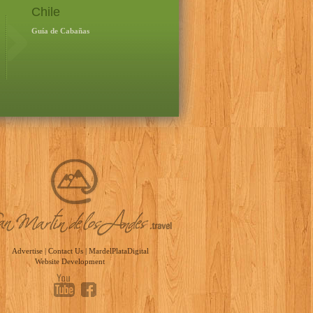
Chile
Guía de Cabañas
Advertise
|
Contact Us
|
MardelPlataDigital
Website Development