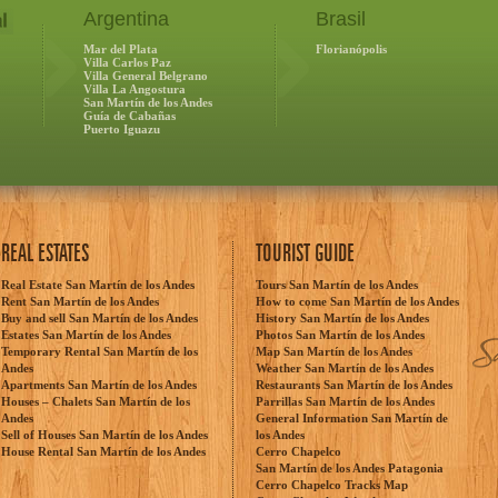
Argentina
Brasil
Mar del Plata
Florianópolis
Villa Carlos Paz
Villa General Belgrano
Villa La Angostura
San Martín de los Andes
Guía de Cabañas
Puerto Iguazu
REAL ESTATES
TOURIST GUIDE
Real Estate San Martín de los Andes
Tours San Martín de los Andes
Rent San Martín de los Andes
How to come San Martín de los Andes
Buy and sell San Martín de los Andes
History San Martín de los Andes
Estates San Martín de los Andes
Photos San Martín de los Andes
Temporary Rental San Martín de los
Map San Martín de los Andes
Andes
Weather San Martín de los Andes
Apartments San Martín de los Andes
Restaurants San Martín de los Andes
Houses – Chalets San Martín de los
Parrillas San Martín de los Andes
Andes
General Information San Martín de
Sell of Houses San Martín de los Andes
los Andes
House Rental San Martín de los Andes
Cerro Chapelco
San Martín de los Andes Patagonia
Cerro Chapelco Tracks Map