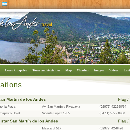
|
Cerro Chapelco
Tours and Activities
Map
Weather
Images
Videos
Laní
ations
San Martín de los Andes
Flag / 
gonia Plaza
Av. San Martín y Rivadavia
(02972) 422280/84
Chapelco Hotel
Vicente López 1955
(54 11) 5777 8950
 star San Martín de los Andes
Flag / 
Mascardi 517
(02972) 42-8426