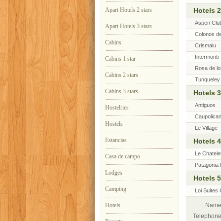
Apart Hotels 2 stars
Hotels 2
Aspen Clu
Apart Hotels 3 stars
Colonos de
Cabins
Crismalu
Intermonti
Cabins 1 star
Rosa de lo
Cabins 2 stars
Tunqueley
Cabins 3 stars
Hotels 3
Antiguos
Hostelries
Caupolica
Hostels
Le Village
Estancias
Hotels 4
Le Chatele
Casa de campo
Patagonia 
Lodges
Hotels 5
Camping
Loi Suites
Hotels
Name
Telephone