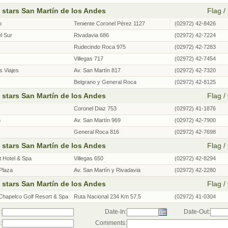
 stars San Martín de los Andes
Flag / 
b
Teniente Coronel Pérez 1127
(02972) 42-8426
l Sur
Rivadavia 686
(02972) 42-7224
Rudecindo Roca 975
(02972) 42-7283
Villegas 717
(02972) 42-7454
s Viajes
Av. San Martín 817
(02972) 42-7320
Belgrano y General Roca
(02972) 42-8125
 stars San Martín de los Andes
Flag / 
Coronel Diaz 753
(02972) 41-1876
n
Av. San Martín 969
(02972) 42-7900
General Roca 816
(02972) 42-7698
 stars San Martín de los Andes
Flag / 
t Hotel & Spa
Villegas 650
(02972) 42-8294
Plaza
Av. San Martín y Rivadavia
(02972) 42-2280
 stars San Martín de los Andes
Flag / 
 Chapelco Golf Resort & Spa
Ruta Nacional 234 Km 57.5
(02972) 41-0304
:
Date-In:
Date-Out:
:
Comments: