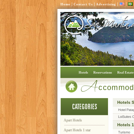
|
|
|
|
Home
Contact Us
Advertising
A
Hotels
Reservations
Real Estate
ccommod
Hotels 
CATEGORIES
Hotel Pata
LoiSuites 
Apart Hotels
Hotels 1
Apart Hotels 1 star
Turismo