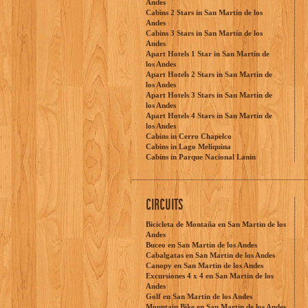
Andes
Cabins 2 Stars in San Martín de los
Andes
Cabins 3 Stars in San Martín de los
Andes
Apart Hotels 1 Star in San Martín de
los Andes
Apart Hotels 2 Stars in San Martín de
los Andes
Apart Hotels 3 Stars in San Martín de
los Andes
Apart Hotels 4 Stars in San Martín de
los Andes
Cabins in Cerro Chapelco
Cabins in Lago Meliquina
Cabins in Parque Nacional Lanin
CIRCUITS
Bicicleta de Montaña en San Martin de los
Andes
Buceo en San Martin de los Andes
Cabalgatas en San Martin de los Andes
Canopy en San Martin de los Andes
Excursiones 4 x 4 en San Martin de los
Andes
Golf en San Martin de los Andes
Mountain Bike en San Martin de los Andes