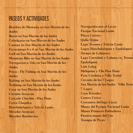
PASEOS Y ACTIVIDADES
Navegación por el Lacar
Bicicleta de Montaña en San Martin de los
Parque Nacional Lanin
Andes
Playa Catrire
Buceo en San Martin de los Andes
Quila Quina
Cabalgatas en San Martin de los Andes
Lago Tromen y Volcán Lanín
Canopy en San Martin de los Andes
Lagos Huechulafquen y Epulafquen
Excursiones 4 x 4 en San Martin de los Andes
Termas de Lahuenco
Golf en San Martin de los Andes
Lago Curruhué y Lahuen-co, Terma
Mountain Bike en San Martin de los Andes
Epulafquen
Navegacion a Vela en San Martin de los
Lalo Lolog
Andes
Meliquina y Filo Hua Hum
Pesca - Fly Fishing en San Martin de los
Paso Córdoba y Villa Traful
Andes
Circuito de los 7 Lagos
Rafting en San Martin de los Andes
San Martín de los Andes - Villa Traf
Trekking en San Martin de los Andes
7 Lagos
Caza en San Martin de los Andes
Casa Koessler
Circuito Arrayán
Centro Civico
Cascada Chachin - Hua Hum
Costanera del lago Lácar
Cerro Chapelco
Museo del Parque Nacional Lanin
Huechulafquen y Volcán Lanín
Museo Primeros Pobladores
Mirador Arrayan
Pastera museo del Che
Mirador Bandurrias
Trampa de Peces