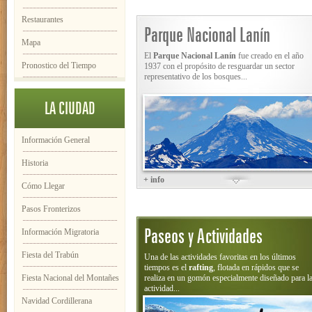
Restaurantes
Parque Nacional Lanín
Mapa
El
Parque Nacional Lanín
fue creado en el año
Pronostico del Tiempo
1937 con el propósito de resguardar un sector
representativo de los bosques...
LA CIUDAD
Información General
Historia
+ info
Cómo Llegar
Pasos Fronterizos
Paseos y Actividades
Información Migratoria
Fiesta del Trabún
Una de las actividades favoritas en los últimos
tiempos es el
rafting
, flotada en rápidos que se
Fiesta Nacional del Montañes
realiza en un gomón especialmente diseñado para l
actividad...
Navidad Cordillerana