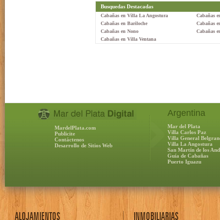
Busquedas Destacadas
Cabañas en Villa La Angostura
Cabañas e
Cabañas en Bariloche
Cabañas e
Cabañas en Nono
Cabañas e
Cabañas en Villa Ventana
Argentina
Mar del Plata
MardelPlata.com
Villa Carlos Paz
Publicite
Villa General Belgran
Contáctenos
Villa La Angostura
Desarrollo de Sitios Web
San Martín de los And
Guía de Cabañas
Puerto Iguazu
ALOJAMIENTOS
INMOBILIARIAS