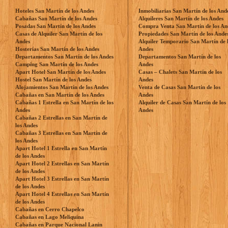
Hoteles San Martín de los Andes
Inmobiliarias San Martín de los And
Cabañas San Martín de los Andes
Alquileres San Martín de los Andes
Posadas San Martín de los Andes
Compra Venta San Martín de los An
Casas de Alquiler San Martín de los
Propiedades San Martín de los Ande
Andes
Alquiler Temporario San Martín de 
Hosterías San Martín de los Andes
Andes
Departamentos San Martín de los Andes
Departamentos San Martín de los
Camping San Martín de los Andes
Andes
Apart Hotel San Martín de los Andes
Casas – Chalets San Martín de los
Hostel San Martín de los Andes
Andes
Alojamientos San Martín de los Andes
Venta de Casas San Martín de los
Cabañas en San Martín de los Andes
Andes
Cabañas 1 Estrella en San Martín de los
Alquiler de Casas San Martín de los
Andes
Andes
Cabañas 2 Estrellas en San Martín de
los Andes
Cabañas 3 Estrellas en San Martín de
los Andes
Apart Hotel 1 Estrella en San Martín
de los Andes
Apart Hotel 2 Estrellas en San Martín
de los Andes
Apart Hotel 3 Estrellas en San Martín
de los Andes
Apart Hotel 4 Estrellas en San Martín
de los Andes
Cabañas en Cerro Chapelco
Cabañas en Lago Meliquina
Cabañas en Parque Nacional Lanin