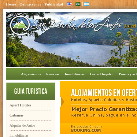
|
|
|
|
|
Home
Contáctenos
Publicidad
Alojamientos
Reservas
Inmobiliarias
Cerro Chapelco
Paseos y act
GUIA TURISTICA
Apart Hoteles
Cabañas
Alquiler de Autos
Inmobiliarias