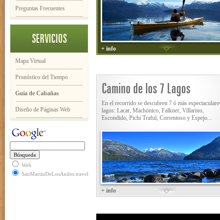
Preguntas Frecuentes
SERVICIOS
+ info
Mapa Virtual
Pronóstico del Tiempo
Camino de los 7 Lagos
Guía de Cabañas
En el recorrido se descubren 7 ó más espectaculare
Diseño de Páginas Web
lagos: Lacar, Machónico, Falkner, Villarino,
Escondido, Pichi Traful, Correntoso y Espejo...
Web
SanMartinDeLosAndes.travel
+ info