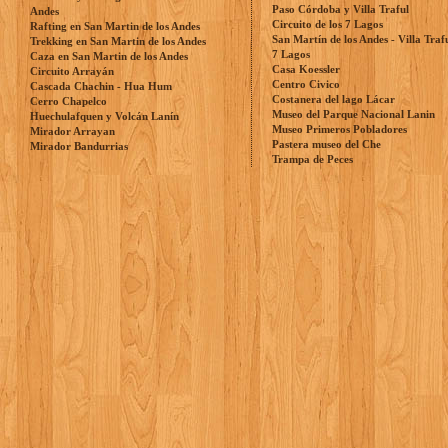
Paso Córdoba y Villa Traful
Andes
Circuito de los 7 Lagos
Rafting en San Martin de los Andes
San Martín de los Andes - Villa Traf
Trekking en San Martin de los Andes
7 Lagos
Caza en San Martin de los Andes
Casa Koessler
Circuito Arrayán
Centro Civico
Cascada Chachin - Hua Hum
Costanera del lago Lácar
Cerro Chapelco
Museo del Parque Nacional Lanin
Huechulafquen y Volcán Lanín
Museo Primeros Pobladores
Mirador Arrayan
Pastera museo del Che
Mirador Bandurrias
Trampa de Peces