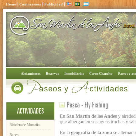
|
|
|
|
|
Home
Contáctenos
Publicidad
P
A
Alojamientos
Reservas
Inmobiliarias
Cerro Chapelco
Paseos y act
aseos y
ctividades
Pesca - Fly Fishing
ACTIVIDADES
En
San Martín de los Andes
y alrededo
que albergan en sus aguas truchas y sa
Bicicleta de Montaña
En la
geografía de la zona
se alternan 
Buceo