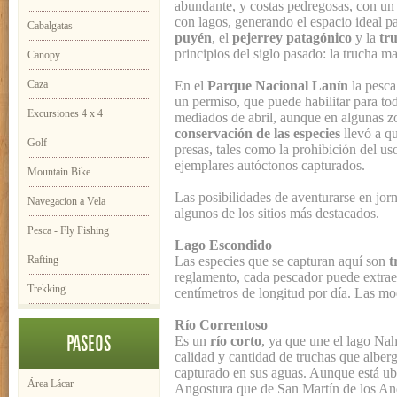
abundante, y costas pedregosas, con un 
con lagos, generando el espacio ideal p
Cabalgatas
puyén
, el
pejerrey patagónico
y la
tru
principios del siglo pasado: la trucha ma
Canopy
Caza
En el
Parque Nacional Lanín
la pesca
un permiso, que puede habilitar para t
Excursiones 4 x 4
mediados de abril, aunque en algunas 
conservación de las especies
llevó a qu
Golf
presas, tales como la prohibición del us
ejemplares autóctonos capturados.
Mountain Bike
Las posibilidades de aventurarse en jo
Navegacion a Vela
algunos de los sitios más destacados.
Pesca - Fly Fishing
Lago Escondido
Rafting
Las especies que se capturan aquí son
t
reglamento, cada pescador puede extra
Trekking
centímetros de longitud por día. Las mo
Río Correntoso
PASEOS
Es un
río corto
, ya que une el lago Nah
calidad y cantidad de truchas que alber
capturado en sus aguas. Aunque está ubi
Área Lácar
Angostura que de San Martín de los Ande