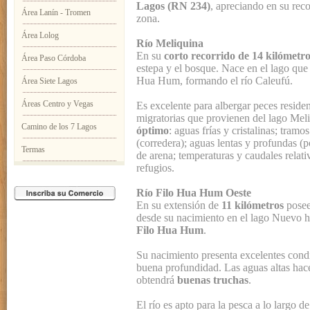
Lagos (RN 234)
, apreciando en su reco
Área Lanín - Tromen
zona.
Área Lolog
Río Meliquina
En su
corto recorrido de 14 kilómetr
Área Paso Córdoba
estepa y el bosque. Nace en el lago que
Hua Hum, formando el río Caleufú.
Área Siete Lagos
Áreas Centro y Vegas
Es excelente para albergar peces resid
migratorias que provienen del lago Meli
Camino de los 7 Lagos
óptimo
: aguas frías y cristalinas; tram
(corredera); aguas lentas y profundas (p
Termas
de arena; temperaturas y caudales relati
refugios.
Río Filo Hua Hum Oeste
En su extensión de
11 kilómetros
posee 
desde su nacimiento en el lago Nuevo 
Filo Hua Hum
.
Su nacimiento presenta excelentes cond
buena profundidad. Las aguas altas hacen
obtendrá
buenas truchas
.
El río es apto para la pesca a lo largo 