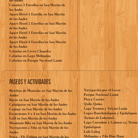
los Andes
Cabañas 3 Estrellas en San Martín de
los Andes
Apart Hotel 1 Estrella en San Martín
de los Andes
Apart Hotel 2 Estrellas en San Martín
de los Andes
Apart Hotel 3 Estrellas en San Martín
de los Andes
Apart Hotel 4 Estrellas en San Martín
de los Andes
Cabañas en Cerro Chapelco
Cabañas en Lago Meliquina
Cabañas en Parque Nacional Lanin
PASEOS Y ACTIVIDADES
Navegación por el Lacar
Bicicleta de Montaña en San Martin de los
Parque Nacional Lanin
Andes
Playa Catrire
Buceo en San Martin de los Andes
Quila Quina
Cabalgatas en San Martin de los Andes
Lago Tromen y Volcán Lanín
Canopy en San Martin de los Andes
Lagos Huechulafquen y Epulafquen
Excursiones 4 x 4 en San Martin de los Andes
Termas de Lahuenco
Golf en San Martin de los Andes
Lago Curruhué y Lahuen-co, Terma
Mountain Bike en San Martin de los Andes
Epulafquen
Navegacion a Vela en San Martin de los
Lalo Lolog
Andes
Meliquina y Filo Hua Hum
Pesca - Fly Fishing en San Martin de los