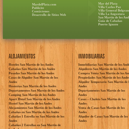
Mar del Plata
MardelPlata.com
Villa Carlos Paz
Publicite
Villa General Belgran
Contáctenos
Villa La Angostura
Desarrollo de Sitios Web
San Martín de los And
Guía de Cabañas
Puerto Iguazu
ALOJAMIENTOS
INMOBILIARIAS
Hoteles San Martín de los Andes
Inmobiliarias San Martín de los And
Cabañas San Martín de los Andes
Alquileres San Martín de los Andes
Posadas San Martín de los Andes
Compra Venta San Martín de los An
Casas de Alquiler San Martín de los
Propiedades San Martín de los Ande
Andes
Alquiler Temporario San Martín de 
Hosterías San Martín de los Andes
Andes
Departamentos San Martín de los Andes
Departamentos San Martín de los
Camping San Martín de los Andes
Andes
Apart Hotel San Martín de los Andes
Casas – Chalets San Martín de los
Hostel San Martín de los Andes
Andes
Alojamientos San Martín de los Andes
Venta de Casas San Martín de los
Cabañas en San Martín de los Andes
Andes
Cabañas 1 Estrella en San Martín de los
Alquiler de Casas San Martín de los
Andes
Andes
Cabañas 2 Estrellas en San Martín de