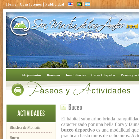
|
|
|
|
|
Home
Contáctenos
Publicidad
P
A
Alojamientos
Reservas
Inmobiliarias
Cerro Chapelco
Paseos y act
aseos y
ctividades
Buceo
ACTIVIDADES
El hábitat submarino brinda tranquilidad
caracterizado por una bella flora y fau
Bicicleta de Montaña
buceo deportivo
es una modalidad que 
practican hasta niños de ocho años. Act
Buceo