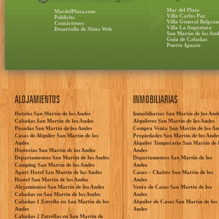
Mar del Plata
MardelPlata.com
Villa Carlos Paz
Publicite
Villa General Belgran
Contáctenos
Villa La Angostura
Desarrollo de Sitios Web
San Martín de los And
Guía de Cabañas
Puerto Iguazu
ALOJAMIENTOS
INMOBILIARIAS
Hoteles San Martín de los Andes
Inmobiliarias San Martín de los And
Cabañas San Martín de los Andes
Alquileres San Martín de los Andes
Posadas San Martín de los Andes
Compra Venta San Martín de los An
Casas de Alquiler San Martín de los
Propiedades San Martín de los Ande
Andes
Alquiler Temporario San Martín de 
Hosterías San Martín de los Andes
Andes
Departamentos San Martín de los Andes
Departamentos San Martín de los
Camping San Martín de los Andes
Andes
Apart Hotel San Martín de los Andes
Casas – Chalets San Martín de los
Hostel San Martín de los Andes
Andes
Alojamientos San Martín de los Andes
Venta de Casas San Martín de los
Cabañas en San Martín de los Andes
Andes
Cabañas 1 Estrella en San Martín de los
Alquiler de Casas San Martín de los
Andes
Andes
Cabañas 2 Estrellas en San Martín de