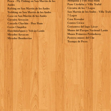
Meliquina y Filo Hua Hum
Pesca - Fly Fishing en San Martin de los
Paso Córdoba y Villa Traful
Andes
Circuito de los 7 Lagos
Rafting en San Martin de los Andes
San Martín de los Andes - Villa Traf
Trekking en San Martin de los Andes
7 Lagos
Caza en San Martin de los Andes
Casa Koessler
Circuito Arrayán
Centro Civico
Cascada Chachin - Hua Hum
Costanera del lago Lácar
Cerro Chapelco
Museo del Parque Nacional Lanin
Huechulafquen y Volcán Lanín
Museo Primeros Pobladores
Mirador Arrayan
Pastera museo del Che
Mirador Bandurrias
Trampa de Peces