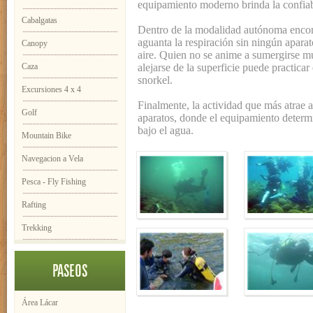
equipamiento moderno brinda la confiabi
Cabalgatas
Dentro de la modalidad autónoma encon
aguanta la respiración sin ningún aparat
Canopy
aire. Quien no se anime a sumergirse m
Caza
alejarse de la superficie puede practicar
snorkel.
Excursiones 4 x 4
Finalmente, la actividad que más atrae 
Golf
aparatos, donde el equipamiento determi
bajo el agua.
Mountain Bike
Navegacion a Vela
Pesca - Fly Fishing
Rafting
Trekking
PASEOS
Área Lácar