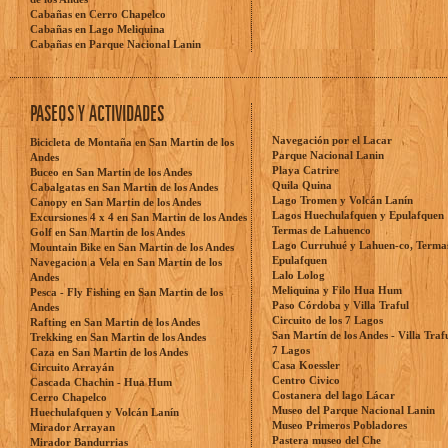
Cabañas en Cerro Chapelco
Cabañas en Lago Meliquina
Cabañas en Parque Nacional Lanin
PASEOS Y ACTIVIDADES
Navegación por el Lacar
Bicicleta de Montaña en San Martin de los
Parque Nacional Lanin
Andes
Playa Catrire
Buceo en San Martin de los Andes
Quila Quina
Cabalgatas en San Martin de los Andes
Lago Tromen y Volcán Lanín
Canopy en San Martin de los Andes
Lagos Huechulafquen y Epulafquen
Excursiones 4 x 4 en San Martin de los Andes
Termas de Lahuenco
Golf en San Martin de los Andes
Lago Curruhué y Lahuen-co, Terma
Mountain Bike en San Martin de los Andes
Epulafquen
Navegacion a Vela en San Martin de los
Lalo Lolog
Andes
Meliquina y Filo Hua Hum
Pesca - Fly Fishing en San Martin de los
Paso Córdoba y Villa Traful
Andes
Circuito de los 7 Lagos
Rafting en San Martin de los Andes
San Martín de los Andes - Villa Traf
Trekking en San Martin de los Andes
7 Lagos
Caza en San Martin de los Andes
Casa Koessler
Circuito Arrayán
Centro Civico
Cascada Chachin - Hua Hum
Costanera del lago Lácar
Cerro Chapelco
Museo del Parque Nacional Lanin
Huechulafquen y Volcán Lanín
Museo Primeros Pobladores
Mirador Arrayan
Pastera museo del Che
Mirador Bandurrias