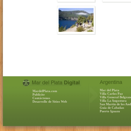
Argentina
Mar del Plata
MardelPlata.com
Villa Carlos Paz
Publicite
Villa General Belgran
Contáctenos
Villa La Angostura
Desarrollo de Sitios Web
San Martín de los And
Guía de Cabañas
Puerto Iguazu