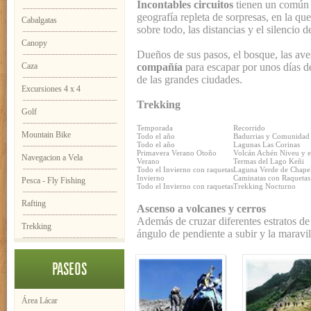
Incontables circuitos
tienen un común d
geografía repleta de sorpresas, en la qu
Cabalgatas
sobre todo, las distancias y el silencio 
Canopy
Dueños de sus pasos, el bosque, las aves,
Caza
compañía
para escapar por unos días de
de las grandes ciudades.
Excursiones 4 x 4
Trekking
Golf
Temporada
Recorrido
Mountain Bike
Todo el año
Badurrias y Comunidad
Todo el año
Lagunas Las Corinas
Primavera Verano Otoño
Volcán Achén Niveu y es
Navegacion a Vela
Verano
Termas del Lago Keñi
Todo el Invierno con raquetas
Laguna Verde de Chape
Invierno
Caminatas con Raquetas
Pesca - Fly Fishing
Todo el Invierno con raquetas
Trekking Nocturno
Rafting
Ascenso a volcanes y cerros
Además de cruzar diferentes estratos de 
Trekking
ángulo de pendiente a subir y la maravi
PASEOS
Área Lácar