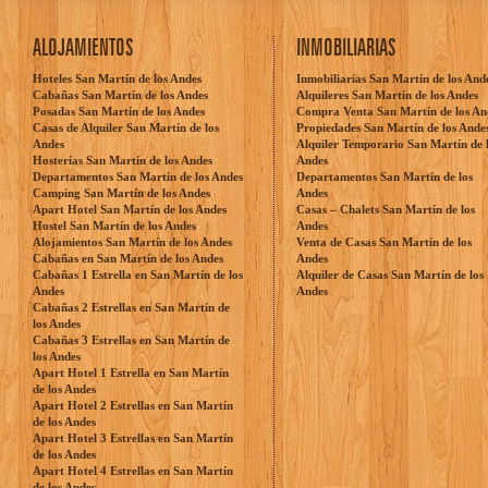
ALOJAMIENTOS
INMOBILIARIAS
Hoteles San Martín de los Andes
Inmobiliarias San Martín de los And
Cabañas San Martín de los Andes
Alquileres San Martín de los Andes
Posadas San Martín de los Andes
Compra Venta San Martín de los An
Casas de Alquiler San Martín de los
Propiedades San Martín de los Ande
Andes
Alquiler Temporario San Martín de 
Hosterías San Martín de los Andes
Andes
Departamentos San Martín de los Andes
Departamentos San Martín de los
Camping San Martín de los Andes
Andes
Apart Hotel San Martín de los Andes
Casas – Chalets San Martín de los
Hostel San Martín de los Andes
Andes
Alojamientos San Martín de los Andes
Venta de Casas San Martín de los
Cabañas en San Martín de los Andes
Andes
Cabañas 1 Estrella en San Martín de los
Alquiler de Casas San Martín de los
Andes
Andes
Cabañas 2 Estrellas en San Martín de
los Andes
Cabañas 3 Estrellas en San Martín de
los Andes
Apart Hotel 1 Estrella en San Martín
de los Andes
Apart Hotel 2 Estrellas en San Martín
de los Andes
Apart Hotel 3 Estrellas en San Martín
de los Andes
Apart Hotel 4 Estrellas en San Martín
de los Andes