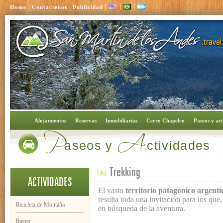
|
|
|
|
|
Home
Contáctenos
Publicidad
P
A
Alojamientos
Reservas
Inmobiliarias
Cerro Chapelco
Paseos y act
aseos y
ctividades
Trekking
ACTIVIDADES
El vasto
territorio patagónico argenti
resulta toda una invitación para los que
Bicicleta de Montaña
en búsqueda de la aventura.
Buceo