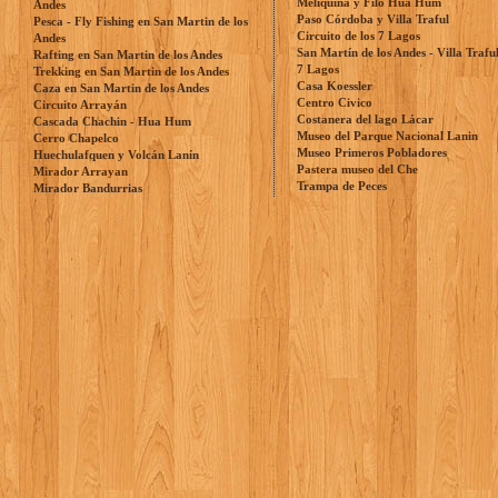
Meliquina y Filo Hua Hum
Andes
Paso Córdoba y Villa Traful
Pesca - Fly Fishing en San Martin de los
Circuito de los 7 Lagos
Andes
San Martín de los Andes - Villa Trafu
Rafting en San Martin de los Andes
7 Lagos
Trekking en San Martin de los Andes
Casa Koessler
Caza en San Martin de los Andes
Centro Civico
Circuito Arrayán
Costanera del lago Lácar
Cascada Chachin - Hua Hum
Museo del Parque Nacional Lanin
Cerro Chapelco
Museo Primeros Pobladores
Huechulafquen y Volcán Lanín
Pastera museo del Che
Mirador Arrayan
Trampa de Peces
Mirador Bandurrias