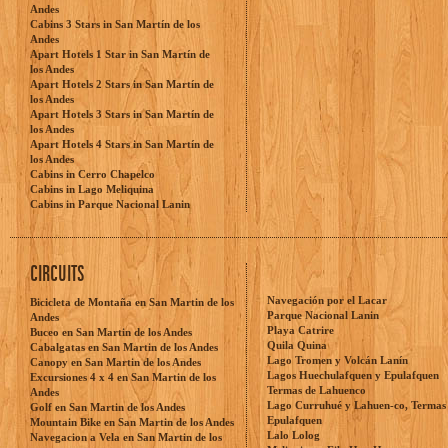
Andes
Cabins 3 Stars in San Martín de los
Andes
Apart Hotels 1 Star in San Martín de
los Andes
Apart Hotels 2 Stars in San Martín de
los Andes
Apart Hotels 3 Stars in San Martín de
los Andes
Apart Hotels 4 Stars in San Martín de
los Andes
Cabins in Cerro Chapelco
Cabins in Lago Meliquina
Cabins in Parque Nacional Lanin
CIRCUITS
Navegación por el Lacar
Bicicleta de Montaña en San Martin de los
Parque Nacional Lanin
Andes
Playa Catrire
Buceo en San Martin de los Andes
Quila Quina
Cabalgatas en San Martin de los Andes
Lago Tromen y Volcán Lanín
Canopy en San Martin de los Andes
Lagos Huechulafquen y Epulafquen
Excursiones 4 x 4 en San Martin de los
Termas de Lahuenco
Andes
Lago Curruhué y Lahuen-co, Termas
Golf en San Martin de los Andes
Epulafquen
Mountain Bike en San Martin de los Andes
Lalo Lolog
Navegacion a Vela en San Martin de los