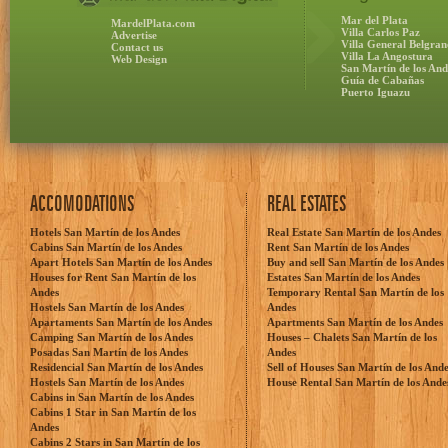
Mar del Plata
MardelPlata.com
Villa Carlos Paz
Advertise
Villa General Belgran
Contact us
Villa La Angostura
Web Design
San Martín de los And
Guía de Cabañas
Puerto Iguazu
ACCOMODATIONS
REAL ESTATES
Hotels San Martín de los Andes
Real Estate San Martín de los Andes
Cabins San Martín de los Andes
Rent San Martín de los Andes
Apart Hotels San Martín de los Andes
Buy and sell San Martín de los Andes
Houses for Rent San Martín de los
Estates San Martín de los Andes
Andes
Temporary Rental San Martín de los
Hostels San Martín de los Andes
Andes
Apartaments San Martín de los Andes
Apartments San Martín de los Andes
Camping San Martín de los Andes
Houses – Chalets San Martín de los
Posadas San Martín de los Andes
Andes
Residencial San Martín de los Andes
Sell of Houses San Martín de los And
Hostels San Martín de los Andes
House Rental San Martín de los Ande
Cabins in San Martín de los Andes
Cabins 1 Star in San Martín de los
Andes
Cabins 2 Stars in San Martín de los