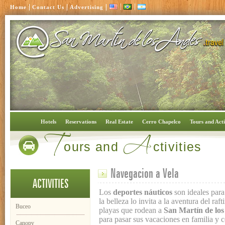
|
|
|
|
|
Home
Contact Us
Advertising
T
A
Hotels
Reservations
Real Estate
Cerro Chapelco
Tours and Acti
ours and
ctivities
Navegacion a Vela
ACTIVITIES
Los
deportes náuticos
son ideales para
la belleza lo invita a la aventura del ra
Buceo
playas que rodean a
San Martín de lo
para pasar sus vacaciones en familia y 
Canopy