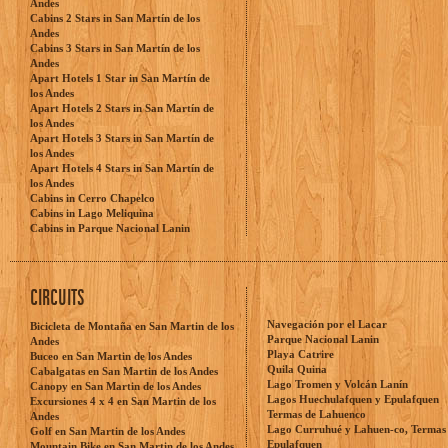
Andes
Cabins 2 Stars in San Martín de los
Andes
Cabins 3 Stars in San Martín de los
Andes
Apart Hotels 1 Star in San Martín de
los Andes
Apart Hotels 2 Stars in San Martín de
los Andes
Apart Hotels 3 Stars in San Martín de
los Andes
Apart Hotels 4 Stars in San Martín de
los Andes
Cabins in Cerro Chapelco
Cabins in Lago Meliquina
Cabins in Parque Nacional Lanin
CIRCUITS
Navegación por el Lacar
Bicicleta de Montaña en San Martin de los
Parque Nacional Lanin
Andes
Playa Catrire
Buceo en San Martin de los Andes
Quila Quina
Cabalgatas en San Martin de los Andes
Lago Tromen y Volcán Lanín
Canopy en San Martin de los Andes
Lagos Huechulafquen y Epulafquen
Excursiones 4 x 4 en San Martin de los
Termas de Lahuenco
Andes
Lago Curruhué y Lahuen-co, Termas
Golf en San Martin de los Andes
Epulafquen
Mountain Bike en San Martin de los Andes