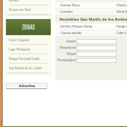
Resorts
Hueney Ruca
Obeid y
Houses for Rent
Cumelén
Elordi 
Hostelries San Martín de los Ande
ZONAS
Del Río (Parque Diana)
Paraje 
Casona del Alto
Calle 5
Cerro Chapelco
Name:
Telephone:
Lago Meliquina
Email:
Parque Nacional Lanín
Passengers:
San Martín de los Andes