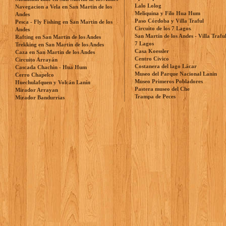
Lalo Lolog
Navegacion a Vela en San Martin de los
Meliquina y Filo Hua Hum
Andes
Paso Córdoba y Villa Traful
Pesca - Fly Fishing en San Martin de los
Circuito de los 7 Lagos
Andes
San Martín de los Andes - Villa Trafu
Rafting en San Martin de los Andes
7 Lagos
Trekking en San Martin de los Andes
Casa Koessler
Caza en San Martin de los Andes
Centro Civico
Circuito Arrayán
Costanera del lago Lácar
Cascada Chachin - Hua Hum
Museo del Parque Nacional Lanin
Cerro Chapelco
Museo Primeros Pobladores
Huechulafquen y Volcán Lanín
Pastera museo del Che
Mirador Arrayan
Trampa de Peces
Mirador Bandurrias