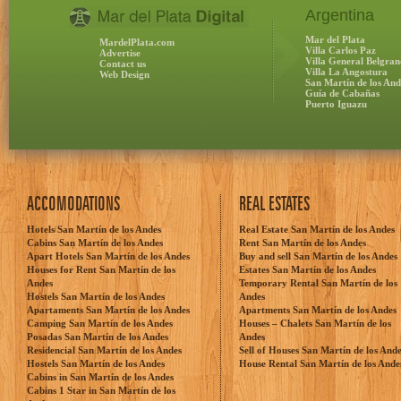
Argentina
Mar del Plata
MardelPlata.com
Villa Carlos Paz
Advertise
Villa General Belgran
Contact us
Villa La Angostura
Web Design
San Martín de los And
Guía de Cabañas
Puerto Iguazu
ACCOMODATIONS
REAL ESTATES
Hotels San Martín de los Andes
Real Estate San Martín de los Andes
Cabins San Martín de los Andes
Rent San Martín de los Andes
Apart Hotels San Martín de los Andes
Buy and sell San Martín de los Andes
Houses for Rent San Martín de los
Estates San Martín de los Andes
Andes
Temporary Rental San Martín de los
Hostels San Martín de los Andes
Andes
Apartaments San Martín de los Andes
Apartments San Martín de los Andes
Camping San Martín de los Andes
Houses – Chalets San Martín de los
Posadas San Martín de los Andes
Andes
Residencial San Martín de los Andes
Sell of Houses San Martín de los And
Hostels San Martín de los Andes
House Rental San Martín de los Ande
Cabins in San Martín de los Andes
Cabins 1 Star in San Martín de los