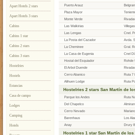
Puerto Arauz
Belgran
Apart Hotels 2 stars
Plaza Mayor
Tenient
Apart Hotels 3 stars
Monte Verde
Rivadav
Cabins
Las Walkirias
Villega
Las Lengas
Cnel. P
Cabins 1 star
La Posta del Cazador
Avda. S
Cabins 2 stars
La Cheminee
Gral. 
La Casa de Eugenia
Cnel Dí
Cabins 3 stars
Hostal del Esquiador
Rohde 
Hostelries
El Arbol Duende
Rivadav
Cerro Abanico
Ruta 7 
Hostels
Alihuen Lodge
Ruta Pc
Estancias
Lolog
Hostelries 2 stars San Martín de l
Casa de campo
Parque los Andes
Ruta Na
Del Chapelco
Almiran
Lodges
Cerro Nevado
Marian
Camping
Barenhaus
Los Al
Anay
Drury 
Hotels
Hostelries 1 star San Martín de lo