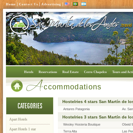
|
|
|
|
|
Home
Contact Us
Advertising
A
Hotels
Reservations
Real Estate
Cerro Chapelco
Tours and Acti
ccommodations
Hostelries 4 stars San Martín de l
CATEGORIES
Antares Patagonia
Av. San
Hostelries 3 stars San Martín de l
Apart Hotels
Wesley Hosteria Boutique
Obeid 
Apart Hotels 1 star
Terra Alta
Las Pe