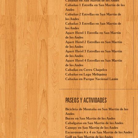
Cabañas en San Martín de los Andes
Cabañas 1 Estrella en San Martín de los
Andes
Cabañas 2 Estrellas en San Martín de
los Andes
Cabañas 3 Estrellas en San Martín de
los Andes
Apart Hotel 1 Estrella en San Martín
de los Andes
Apart Hotel 2 Estrellas en San Martín
de los Andes
Apart Hotel 3 Estrellas en San Martín
de los Andes
Apart Hotel 4 Estrellas en San Martín
de los Andes
Cabañas en Cerro Chapelco
Cabañas en Lago Meliquina
Cabañas en Parque Nacional Lanin
PASEOS Y ACTIVIDADES
Bicicleta de Montaña en San Martin de los
Andes
Buceo en San Martin de los Andes
Cabalgatas en San Martin de los Andes
Canopy en San Martin de los Andes
Excursiones 4 x 4 en San Martin de los Andes
Golf en San Martin de los Andes