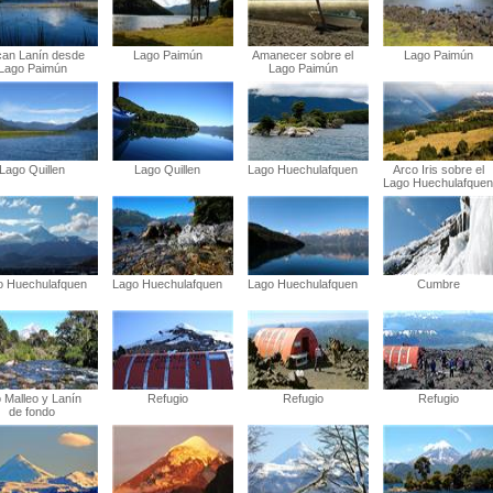
can Lanín desde
Lago Paimún
Amanecer sobre el
Lago Paimún
Lago Paimún
Lago Paimún
Lago Quillen
Lago Quillen
Lago Huechulafquen
Arco Iris sobre el
Lago Huechulafquen
o Huechulafquen
Lago Huechulafquen
Lago Huechulafquen
Cumbre
 Malleo y Lanín
Refugio
Refugio
Refugio
de fondo