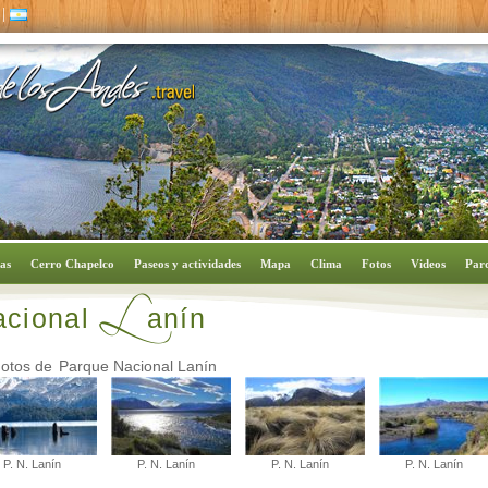
|
L
ias
Cerro Chapelco
Paseos y actividades
Mapa
Clima
Fotos
Videos
Par
acional
anín
otos de
Parque Nacional Lanín
P. N. Lanín
P. N. Lanín
P. N. Lanín
P. N. Lanín