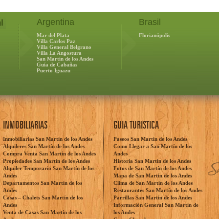
Argentina
Brasil
Mar del Plata
Florianópolis
Villa Carlos Paz
Villa General Belgrano
Villa La Angostura
San Martín de los Andes
Guía de Cabañas
Puerto Iguazu
INMOBILIARIAS
GUIA TURISTICA
Inmobiliarias San Martín de los Andes
Paseos San Martín de los Andes
Alquileres San Martín de los Andes
Como Llegar a San Martín de los
Compra Venta San Martín de los Andes
Andes
Propiedades San Martín de los Andes
Historia San Martín de los Andes
Alquiler Temporario San Martín de los
Fotos de San Martín de los Andes
Andes
Mapa de San Martín de los Andes
Departamentos San Martín de los
Clima de San Martín de los Andes
Andes
Restaurantes San Martín de los Andes
Casas – Chalets San Martín de los
Parrillas San Martín de los Andes
Andes
Información General San Martín de
Venta de Casas San Martín de los
los Andes