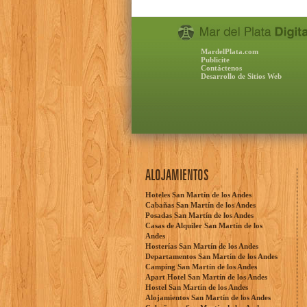
MardelPlata.com
Publicite
Contáctenos
Desarrollo de Sitios Web
ALOJAMIENTOS
Hoteles San Martín de los Andes
Cabañas San Martín de los Andes
Posadas San Martín de los Andes
Casas de Alquiler San Martín de los
Andes
Hosterías San Martín de los Andes
Departamentos San Martín de los Andes
Camping San Martín de los Andes
Apart Hotel San Martín de los Andes
Hostel San Martín de los Andes
Alojamientos San Martín de los Andes