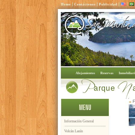
|
|
|
|
Home
Contáctenos
Publicidad
P
N
Alojamientos
Reservas
Inmobiliar
arque
F
MENU
Información General
Volcán Lanín