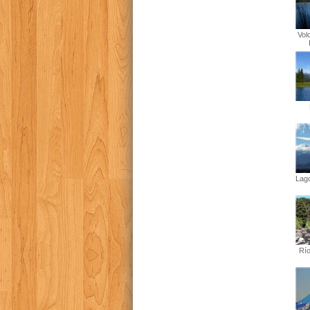
Vol
Lag
Río