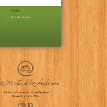
Chile
Guía de Cabañas
Publicite
|
Contactenos
|
MardelPlataDigital
Desarrollo de Sitios Web