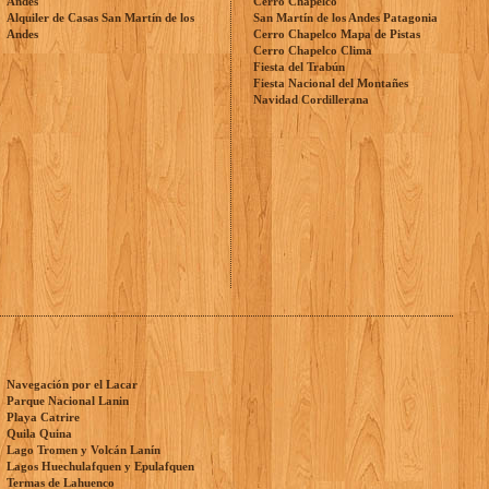
Andes
Cerro Chapelco
Alquiler de Casas San Martín de los
San Martín de los Andes Patagonia
Andes
Cerro Chapelco Mapa de Pistas
Cerro Chapelco Clima
Fiesta del Trabún
Fiesta Nacional del Montañes
Navidad Cordillerana
Navegación por el Lacar
Parque Nacional Lanin
Playa Catrire
Quila Quina
Lago Tromen y Volcán Lanín
Lagos Huechulafquen y Epulafquen
Termas de Lahuenco