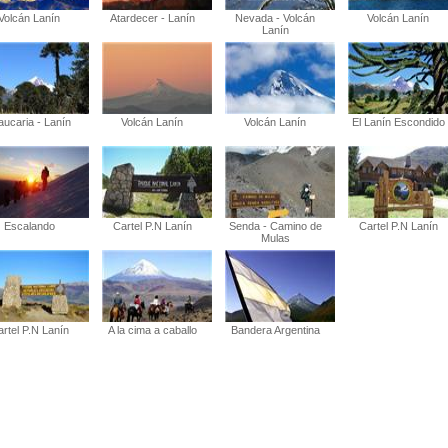
Volcán Lanín
Atardecer - Lanín
Nevada - Volcán
Volcán Lanín
Lanín
aucaria - Lanín
Volcán Lanín
Volcán Lanín
El Lanín Escondido
Escalando
Cartel P.N Lanín
Senda - Camino de
Cartel P.N Lanín
Mulas
rtel P.N Lanín
A la cima a caballo
Bandera Argentina