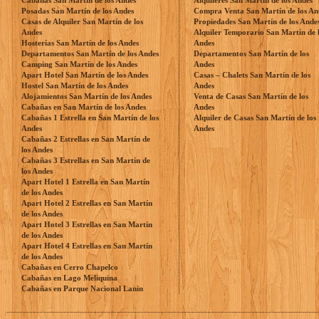
Cabañas San Martín de los Andes
Alquileres San Martín de los Andes
Posadas San Martín de los Andes
Compra Venta San Martín de los An
Casas de Alquiler San Martín de los
Propiedades San Martín de los Ande
Andes
Alquiler Temporario San Martín de 
Hosterías San Martín de los Andes
Andes
Departamentos San Martín de los Andes
Departamentos San Martín de los
Camping San Martín de los Andes
Andes
Apart Hotel San Martín de los Andes
Casas – Chalets San Martín de los
Hostel San Martín de los Andes
Andes
Alojamientos San Martín de los Andes
Venta de Casas San Martín de los
Cabañas en San Martín de los Andes
Andes
Cabañas 1 Estrella en San Martín de los
Alquiler de Casas San Martín de los
Andes
Andes
Cabañas 2 Estrellas en San Martín de
los Andes
Cabañas 3 Estrellas en San Martín de
los Andes
Apart Hotel 1 Estrella en San Martín
de los Andes
Apart Hotel 2 Estrellas en San Martín
de los Andes
Apart Hotel 3 Estrellas en San Martín
de los Andes
Apart Hotel 4 Estrellas en San Martín
de los Andes
Cabañas en Cerro Chapelco
Cabañas en Lago Meliquina
Cabañas en Parque Nacional Lanin