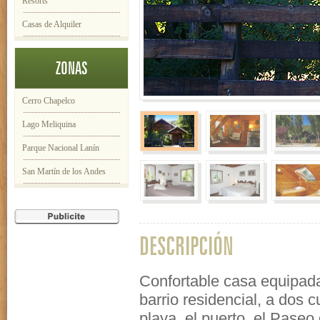
Resorts
Casas de Alquiler
ZONAS
Cerro Chapelco
Lago Meliquina
Parque Nacional Lanín
San Martín de los Andes
DESCRIPCIÓN
Confortable casa equipada
barrio residencial, a dos 
playa, el puerto, el Paseo 