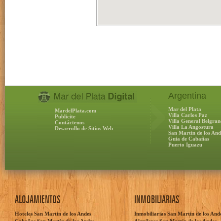
Argentina
Mar del Plata
MardelPlata.com
Villa Carlos Paz
Publicite
Villa General Belgran
Contáctenos
Villa La Angostura
Desarrollo de Sitios Web
San Martín de los And
Guía de Cabañas
Puerto Iguazu
ALOJAMIENTOS
INMOBILIARIAS
Hoteles San Martín de los Andes
Inmobiliarias San Martín de los And