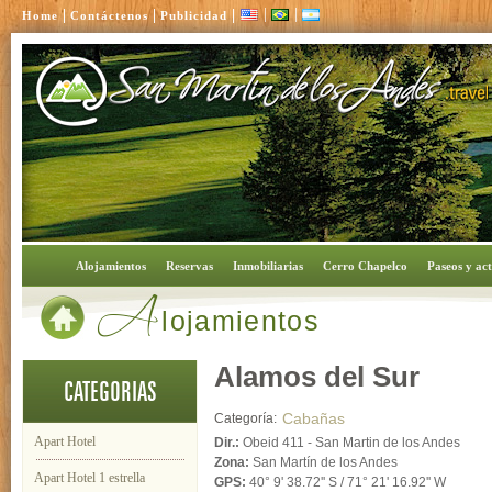
|
|
|
|
|
Home
Contáctenos
Publicidad
A
Alojamientos
Reservas
Inmobiliarias
Cerro Chapelco
Paseos y act
lojamientos
Alamos del Sur
CATEGORIAS
Cabañas
Categoría:
Apart Hotel
Dir.:
Obeid 411 - San Martin de los Andes
Zona:
San Martín de los Andes
Apart Hotel 1 estrella
GPS:
40° 9' 38.72'' S
/
71° 21' 16.92'' W