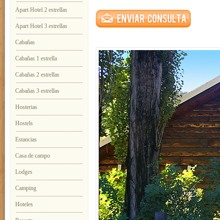
Apart Hotel 2 estrellas
Apart Hotel 3 estrellas
Cabañas
Cabañas 1 estrella
Cabañas 2 estrellas
Cabañas 3 estrellas
Hosterias
Hostels
Estancias
Casa de campo
Lodges
Camping
Hoteles