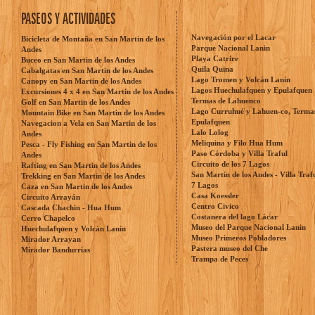
PASEOS Y ACTIVIDADES
Navegación por el Lacar
Bicicleta de Montaña en San Martin de los
Parque Nacional Lanin
Andes
Playa Catrire
Buceo en San Martin de los Andes
Quila Quina
Cabalgatas en San Martin de los Andes
Lago Tromen y Volcán Lanín
Canopy en San Martin de los Andes
Lagos Huechulafquen y Epulafquen
Excursiones 4 x 4 en San Martin de los Andes
Termas de Lahuenco
Golf en San Martin de los Andes
Lago Curruhué y Lahuen-co, Terma
Mountain Bike en San Martin de los Andes
Epulafquen
Navegacion a Vela en San Martin de los
Lalo Lolog
Andes
Meliquina y Filo Hua Hum
Pesca - Fly Fishing en San Martin de los
Paso Córdoba y Villa Traful
Andes
Circuito de los 7 Lagos
Rafting en San Martin de los Andes
San Martín de los Andes - Villa Traf
Trekking en San Martin de los Andes
7 Lagos
Caza en San Martin de los Andes
Casa Koessler
Circuito Arrayán
Centro Civico
Cascada Chachin - Hua Hum
Costanera del lago Lácar
Cerro Chapelco
Museo del Parque Nacional Lanin
Huechulafquen y Volcán Lanín
Museo Primeros Pobladores
Mirador Arrayan
Pastera museo del Che
Mirador Bandurrias
Trampa de Peces