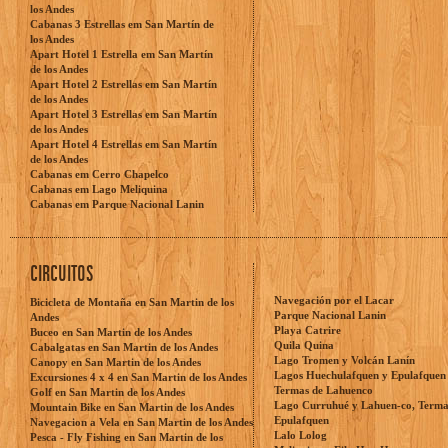
los Andes
Cabanas 3 Estrellas em San Martín de
los Andes
Apart Hotel 1 Estrella em San Martín
de los Andes
Apart Hotel 2 Estrellas em San Martín
de los Andes
Apart Hotel 3 Estrellas em San Martín
de los Andes
Apart Hotel 4 Estrellas em San Martín
de los Andes
Cabanas em Cerro Chapelco
Cabanas em Lago Meliquina
Cabanas em Parque Nacional Lanin
CIRCUITOS
Navegación por el Lacar
Bicicleta de Montaña en San Martin de los
Parque Nacional Lanin
Andes
Playa Catrire
Buceo en San Martin de los Andes
Quila Quina
Cabalgatas en San Martin de los Andes
Lago Tromen y Volcán Lanín
Canopy en San Martin de los Andes
Lagos Huechulafquen y Epulafquen
Excursiones 4 x 4 en San Martin de los Andes
Termas de Lahuenco
Golf en San Martin de los Andes
Lago Curruhué y Lahuen-co, Terma
Mountain Bike en San Martin de los Andes
Epulafquen
Navegacion a Vela en San Martin de los Andes
Lalo Lolog
Pesca - Fly Fishing en San Martin de los