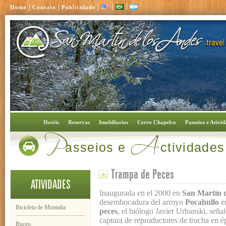
|
|
|
|
|
Home
Contato
Publicidade
P
A
Hotéis
Reservas
Imobiliarios
Cerro Chapelco
Passeios e Ativid
asseios e
ctividades
Trampa de Peces
ATIVIDADES
Inaugurada en el 2000 en
San Martín d
desembocadura del arroyo
Pocahullo
e
Bicicleta de Montaña
peces
, el biólogo Javier Urbanski, seña
captura de reproductores de trucha en é
Buceo