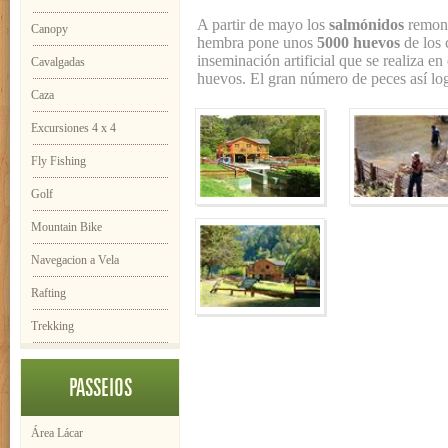
A partir de mayo los
salmónidos
remont
Canopy
hembra pone unos
5000 huevos
de los 
inseminación artificial que se realiza en
Cavalgadas
huevos. El gran número de peces así log
Caza
Excursiones 4 x 4
Fly Fishing
Golf
Mountain Bike
Navegacion a Vela
Rafting
Trekking
PASSEIOS
Área Lácar