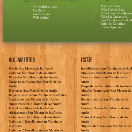
Mar del Plata
MardelPlata.com
Villa Carlos Paz
Publicite
Villa General Belgran
Contate-nos
Villa La Angostura
Web design
San Martín de los And
Guía de Cabañas
Puerto Iguazu
ALOJAMENTOS
ESTATE
Hotéis San Martín de los Andes
Inmobiliarias San Martín de los And
Cabanas San Martín de los Andes
Alquileres San Martín de los Andes
Pousadas San Martín de los Andes
Compra Venta San Martín de los
Casas para Alugar San Martín de los
Andes
Andes
Propiedades San Martín de los Ande
Hosterias San Martín de los Andes
Alquiler Temporario San Martín de 
Departamentos San Martín de los Andes
Andes
Campismo San Martín de los Andes
Departamentos San Martín de los
Apart Hotel San Martín de los Andes
Andes
Hostel San Martín de los Andes
Casas – Chalets San Martín de los
Alojamentos San Martín de los Andes
Andes
Cabanas em San Martín de los Andes
Venta de Casas San Martín de los
Cabanas 1 Estrella em San Martín de
Andes
los Andes
Alquiler de Casas San Martín de los
Cabanas 2 Estrellas em San Martín de
Andes