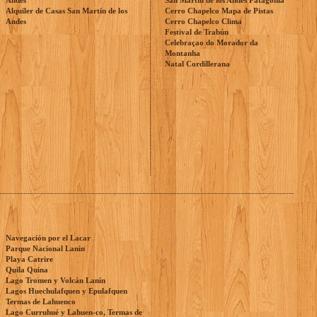
Andes
San Martín de los Andes Patagonia
Alquiler de Casas San Martín de los
Cerro Chapelco Mapa de Pistas
Andes
Cerro Chapelco Clima
Festival de Trabún
Celebraçao do Morador da
Montanha
Natal Cordillerana
Navegación por el Lacar
Parque Nacional Lanin
Playa Catrire
Quila Quina
Lago Tromen y Volcán Lanín
Lagos Huechulafquen y Epulafquen
Termas de Lahuenco
Lago Curruhué y Lahuen-co, Termas de