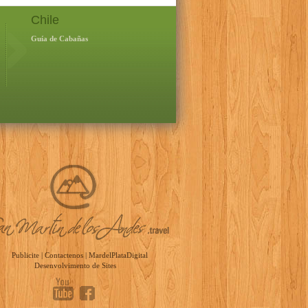
Chile
Guía de Cabañas
Publicite
|
Contactenos
|
MardelPlataDigital
Desenvolvimento de Sites