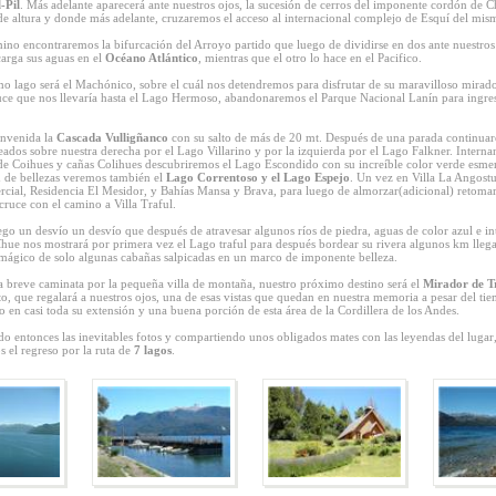
l-Pil
. Más adelante aparecerá ante nuestros ojos, la sucesión de cerros del imponente cordón de 
de altura y donde más adelante, cruzaremos el acceso al internacional complejo de Esquí del mi
ino encontraremos la bifurcación del Arroyo partido que luego de dividirse en dos ante nuestros
carga sus aguas en el
Océano Atlántico
, mientras que el otro lo hace en el Pacifico.
o lago será el Machónico, sobre el cuál nos detendremos para disfrutar de su maravilloso mirad
uce que nos llevaría hasta el Lago Hermoso, abandonaremos el Parque Nacional Lanín para ingre
envenida la
Cascada Vulligñanco
con su salto de más de 20 mt. Después de una parada continua
ados sobre nuestra derecha por el Lago Villarino y por la izquierda por el Lago Falkner. Intern
e Coihues y cañas Colihues descubriremos el Lago Escondido con su increíble color verde esmer
d de bellezas veremos también el
Lago Correntoso y el Lago Espejo
. Un vez en Villa La Angostu
rcial, Residencia El Mesidor, y Bahías Mansa y Brava, para luego de almorzar(adicional) retomar 
cruce con el camino a Villa Traful.
o un desvío un desvío que después de atravesar algunos ríos de piedra, aguas de color azul e in
hue nos mostrará por primera vez el Lago traful para después bordear su rivera algunos km lle
mágico de solo algunas cabañas salpicadas en un marco de imponente belleza.
 breve caminata por la pequeña villa de montaña, nuestro próximo destino será el
Mirador de T
to, que regalará a nuestros ojos, una de esas vistas que quedan en nuestra memoria a pesar del t
o en casi toda su extensión y una buena porción de esta área de la Cordillera de los Andes.
o entonces las inevitables fotos y compartiendo unos obligados mates con las leyendas del lugar
el regreso por la ruta de
7 lagos
.