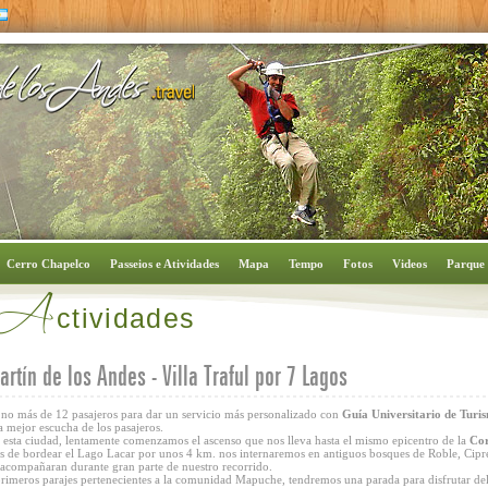
A
Cerro Chapelco
Passeios e Atividades
Mapa
Tempo
Fotos
Videos
Parque
ctividades
rtín de los Andes - Villa Traful por 7 Lagos
no más de 12 pasajeros para dar un servicio más personalizado con
Guía Universitario de Turi
 mejor escucha de los pasajeros.
 esta ciudad, lentamente comenzamos el ascenso que nos lleva hasta el mismo epicentro de la
Cor
s de bordear el Lago Lacar por unos 4 km. nos internaremos en antiguos bosques de Roble, Cipr
 acompañaran durante gran parte de nuestro recorrido.
rimeros parajes pertenecientes a la comunidad Mapuche, tendremos una parada para disfrutar del