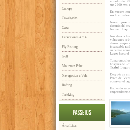
mirador del
Pi
sus 2200 mts. 
Canopy
En nuestro cam
sus brazos des
Cavalgadas
Nuestro próxim
después del cr
Caza
Nahuel Huapi.
Nos dará la bi
Excursiones 4 x 4
viéndonos rode
denso bosque d
Fly Fishing
incanzable rai
su centro come
Lagos hasta el 
Golf
Tomaremos lueg
bosques de Coí
Mountain Bike
Traful
. Lugar 
Después de una
Navegacion a Vela
Pared del Vien
observar el lag
Rafting
Habiendo sacad
emprenderemos 
Trekking
PASSEIOS
Área Lácar