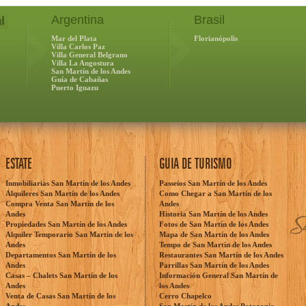
Argentina
Brasil
Mar del Plata
Florianópolis
Villa Carlos Paz
Villa General Belgrano
Villa La Angostura
San Martín de los Andes
Guía de Cabañas
Puerto Iguazu
ESTATE
GUIA DE TURISMO
Inmobiliarias San Martín de los Andes
Passeios San Martín de los Andes
Alquileres San Martín de los Andes
Como Chegar a San Martín de los
Compra Venta San Martín de los
Andes
Andes
Historia San Martín de los Andes
Propiedades San Martín de los Andes
Fotos de San Martín de los Andes
Alquiler Temporario San Martín de los
Mapa de San Martín de los Andes
Andes
Tempo de San Martín de los Andes
Departamentos San Martín de los
Restaurantes San Martín de los Andes
Andes
Parrillas San Martín de los Andes
Casas – Chalets San Martín de los
Información General San Martín de
Andes
los Andes
Venta de Casas San Martín de los
Cerro Chapelco