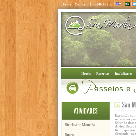
|
|
|
|
|
Home
Contato
Publicidade
P
Hotéis
Reservas
Imobiliarios
asseios e
San Ma
ATIVIDADES
Excursión con 
microfono para
Saliendo desde
Bicicleta de Montaña
Andes
. Despué
Raulí, que nos
Cruzando los p
Buceo