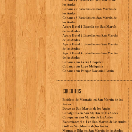
Cabanas 1 Estrella em San Martín de
los Andes
Cabanas 2 Estrellas em San Martín de
los Andes
Cabanas 3 Estrellas em San Martín de
los Andes
Apart Hotel 1 Estrella em San Martín
de los Andes
Apart Hotel 2 Estrellas em San Martín
de los Andes
Apart Hotel 3 Estrellas em San Martín
de los Andes
Apart Hotel 4 Estrellas em San Martín
de los Andes
Cabanas em Cerro Chapelco
Cabanas em Lago Meliquina
Cabanas em Parque Nacional Lanin
CIRCUITOS
Bicicleta de Montaña en San Martin de los
Andes
Buceo en San Martin de los Andes
Cabalgatas en San Martin de los Andes
Canopy en San Martin de los Andes
Excursiones 4 x 4 en San Martin de los Andes
Golf en San Martin de los Andes
Mountain Bike en San Martin de los Andes