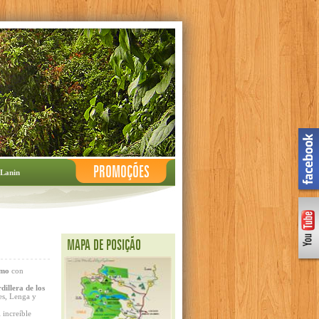
PROMOÇÕES
 Lanin
MAPA DE POSIÇÃO
smo
con
dillera de los
es, Lenga y
 increíble