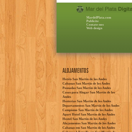
MardelPlata.com
Publicite
Contate-nos
Web design
ALOJAMENTOS
Hotéis San Martín de los Andes
Cabanas San Martín de los Andes
Pousadas San Martín de los Andes
Casas para Alugar San Martín de los
Andes
Hosterias San Martín de los Andes
Departamentos San Martín de los Andes
Campismo San Martín de los Andes
Apart Hotel San Martín de los Andes
Hostel San Martín de los Andes
Alojamentos San Martín de los Andes
Cabanas em San Martín de los Andes