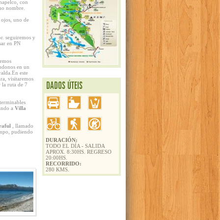
Chapelco, con
smo nombre.
 ojos, uno de
or. seguiremos y
sar en PN
remos
andonos en un
alda.En este
ra, visitaremos
DADOS ÚTEIS
la ruta de 7
terminables
gando a
Villa
raful
, llamado
iempo, pudiendo
DURACIÓN:
TODO EL DÍA - SALIDA
,
APROX. 8:30HS. REGRESO
20:00HS.
RECORRIDO:
280 KMS.