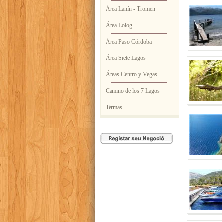
Área Lanín - Tromen
Área Lolog
Área Paso Córdoba
Área Siete Lagos
Áreas Centro y Vegas
Camino de los 7 Lagos
Termas