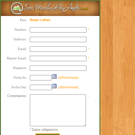
Para:
Regle Lafken
Nombre:
*
Teléfono:
Email:
*
Repetir Email:
*
Pasajeros:
Fecha-In:
(dd/mm/aaaa)
Fecha-Out:
(dd/mm/aaaa)
Comentarios:
*
* Datos obligatorios