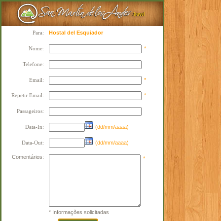
Para:
Hostal del Esquiador
Nome:
*
Telefone:
Email:
*
Repetir Email:
*
Passageiros:
Data-In:
(dd/mm/aaaa)
Data-Out:
(dd/mm/aaaa)
Comentários:
*
* Informações solicitadas