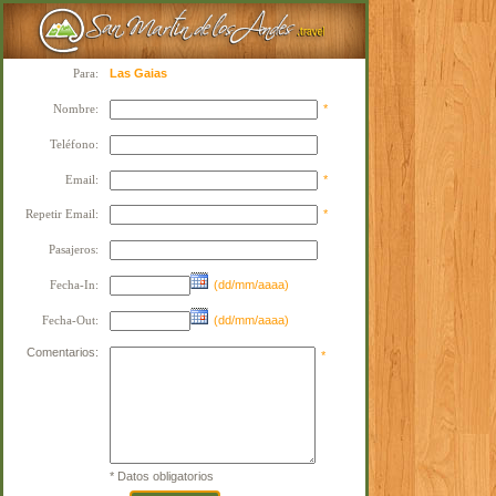
Para:
Las Gaias
Nombre:
*
Teléfono:
Email:
*
Repetir Email:
*
Pasajeros:
Fecha-In:
(dd/mm/aaaa)
Fecha-Out:
(dd/mm/aaaa)
Comentarios:
*
* Datos obligatorios