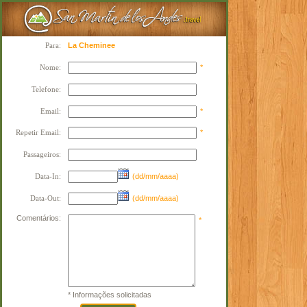
Para:
La Cheminee
Nome:
*
Telefone:
Email:
*
Repetir Email:
*
Passageiros:
Data-In:
(dd/mm/aaaa)
Data-Out:
(dd/mm/aaaa)
Comentários:
*
* Informações solicitadas